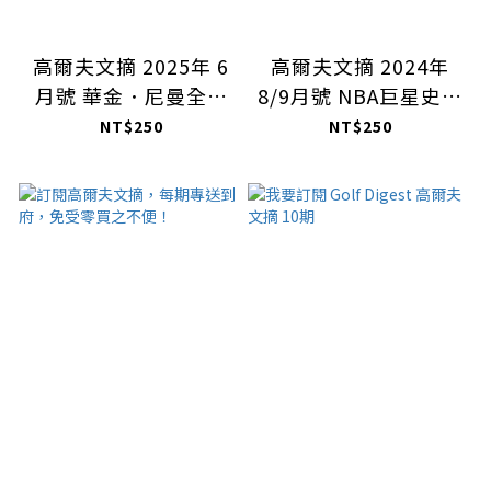
高爾夫文摘 2025年 6
高爾夫文摘 2024年
月號 華金．尼曼全面
8/9月號 NBA巨星史蒂
提升揮桿速度＆觸球品
芬．柯瑞的高爾夫夢想
NT$250
NT$250
質
2024奧運高爾夫特別
報導