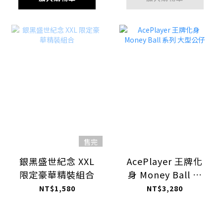
售完
銀黑盛世紀念 XXL
AcePlayer 王牌化
限定豪華精裝組合
身 Money Ball 系
列 大型公仔
NT$1,580
NT$3,280