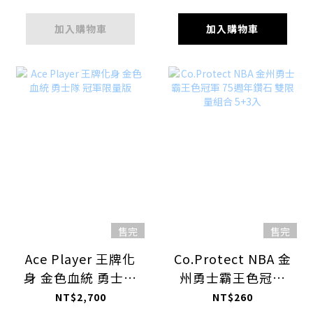
加入購物車
加入購物車
售完
售完
Ace Player 王牌化
Co.Protect NBA 金
身 金色血統 勇士隊
州勇士霸王色冠軍
冠軍限量版
75週年鑽石 雙限量
NT$2,700
NT$260