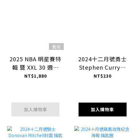
售完
2025 NBA 明星賽特
2024十二月號勇士
輯 暨 XXL 30 週年
Stephen Curry封
限定精裝組合
底 鑰匙圈
NT$1,880
NT$230
加入購物車
加入購物車