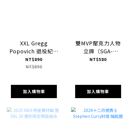
XXL Gregg
雙MVP壓克力人物
Popovich 退役紀念
立牌（SGA-
套組（波總巨大立
JOKIC）
NT$890
NT$580
牌 + 波總語錄卡）
NT$890
加入購物車
加入購物車