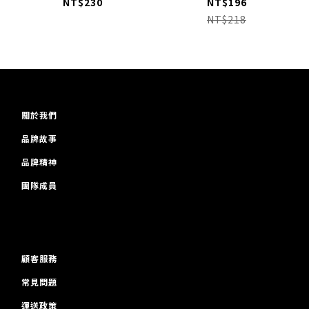
版）
星列傳 隨書附贈
NT$230
NT$196
Doncic 海報
NT$218
關於我們
品牌故事
品牌精神
團隊成員
顧客服務
常見問題
運送政策