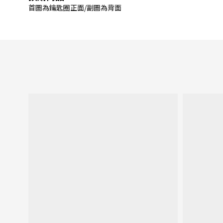
首圖為鑰匙圈正面/副圖為背面