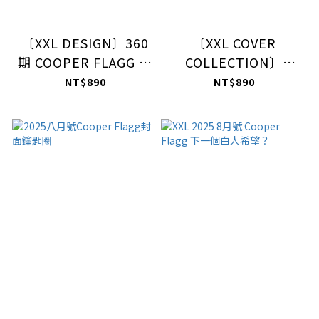
〔XXL DESIGN〕360
〔XXL COVER
期 COOPER FLAGG 封
COLLECTION〕
面故事內頁款厚磅落肩
COOPER FLAGG 360
NT$890
NT$890
T-shirt
期封面 Tee