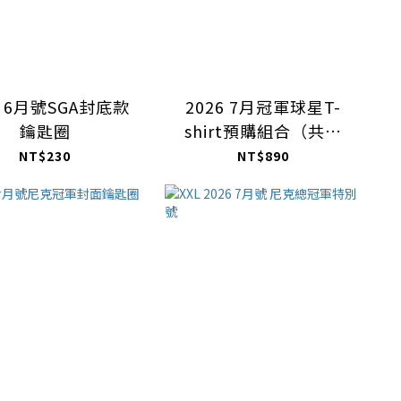
6 6月號SGA封底款
2026 7月冠軍球星T-
鑰匙圈
shirt預購組合（共三
款）
NT$230
NT$890