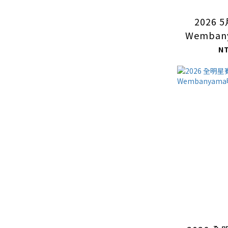
2026 5
Wemba
N