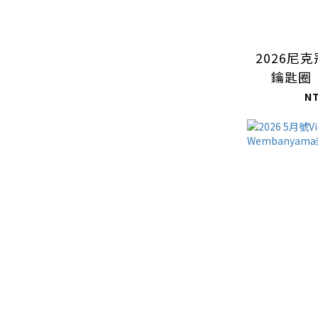
2026尼
鑰匙圈
N