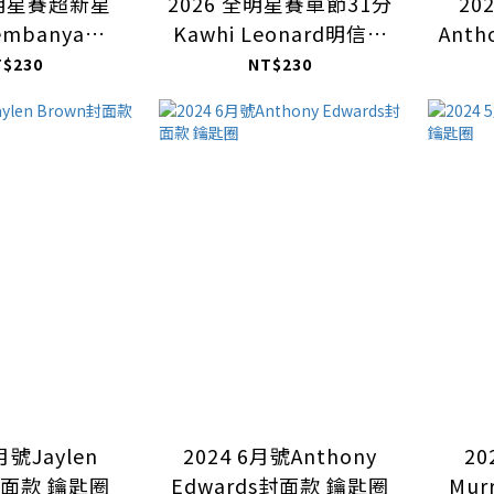
全明星賽超新星
2026 全明星賽單節31分
20
Wembanyama
Kawhi Leonard明信片
Anth
款 鑰匙圈
款 鑰匙圈
T$230
NT$230
月號Jaylen
2024 6月號Anthony
20
封面款 鑰匙圈
Edwards封面款 鑰匙圈
Mu