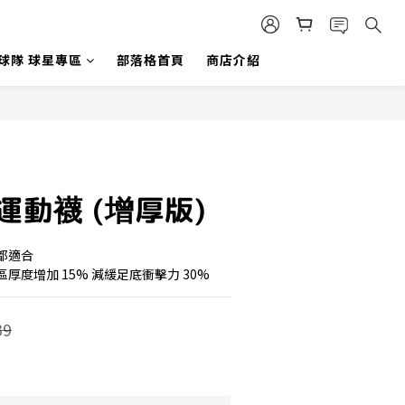
 球隊 球星專區
部落格首頁
商店介紹
球運動襪 (增厚版)
都適合 
區厚度增加 15% 減緩足底衝擊力 30%
39