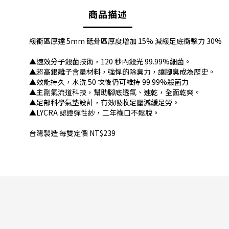
商品描述
緩衝區厚達 5mm 砥骨區厚度增加 15% 減緩足底衝擊力 30%
▲速效分子殺菌技術，120 秒內殺光 99.99%細菌。
▲超高銀離子含量材料，強悍的除臭力，讓腳臭成為歷史。
▲效能持久，水洗 50 次後仍可維持 99.99%殺菌力
▲主副氣流道科技，幫助腳底透氣、速乾，全面乾爽。
▲足部科學氣墊設計，有效吸收足壓減緩足勞。
▲LYCRA 認證彈性紗，二年襪口不鬆脫。
台灣製造 每雙定價 NT$239