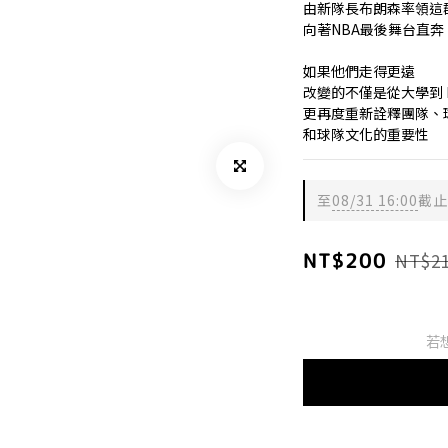
由新隊長布朗森率領這群
向著NBA最後舞台直奔
如果他們走得更遠
改變的不僅是從大學到 
更再度重新詮釋團隊、
和球隊文化的重要性
至
08/31 16:00
截止
NT$200
NT$2
若