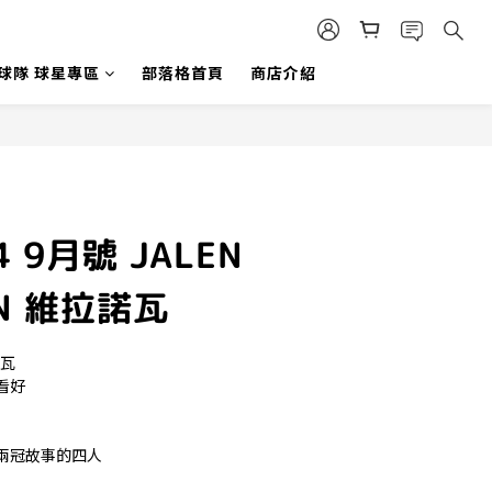
 球隊 球星專區
部落格首頁
商店介紹
4 9月號 JALEN
ON 維拉諾瓦
諾瓦
看好
兩冠故事的四人