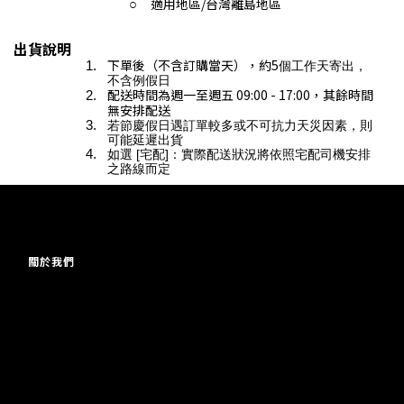
適用地區/台灣離島地區
出貨說明
下單後（不含訂購當天），約5
個工作天寄出，
不含例假日
配送時間為
週一至週五 09:00 - 17:00，其餘時間
無安排配送
若節慶假日遇訂單較多或不可抗力天災因素，則
可能延遲出貨
如選 [宅配]：實際配送狀況將依照宅配司機安排
之路線而定
關於我們
品牌故事
品牌精神
團隊成員