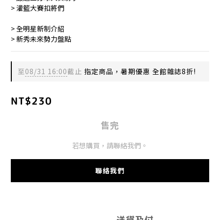
> 灌籃大賽扣將們
> 全明星新制介紹
> 新秀未來勢力盤點
至
08/31 16:00
截止
指定商品，暑期優惠 全館雜誌8折!
NT$230
售完
若想購買，請聯絡我們。
聯絡我們
送貨及付