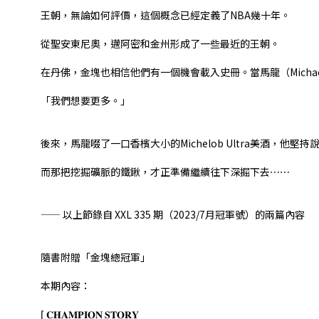
⠀⠀⠀⠀⠀
王朝，無論如何評價，這個概念已經定義了NBA幾十年。
從聖安東尼奧，邁阿密和金州形成了一些最近的王朝。
在丹佛，金塊也相信他們有一個機會載入史冊。當馬龍（Michae
「我們想要更多。」
⠀⠀⠀⠀⠀
⠀⠀⠀⠀⠀
後來，馬龍啜了一口香檳大小的Michelob Ultra美酒，他
而那把挖掘礦脈的鐵鍬，才正準備繼續往下深掘下去⋯⋯
⠀⠀⠀⠀⠀
⠀⠀⠀⠀⠀
—— 以上節錄自 XXL 335 期（2023/7月冠軍號）的兩篇內容
隨書附贈「金塊總冠軍」
本期內容：
⌈ 𝐂𝐇𝐀𝐌𝐏𝐈𝐎𝐍 𝐒𝐓𝐎𝐑𝐘⎯⎯⎯⎯⎯⎯⎯⎯⎯⎯⎯