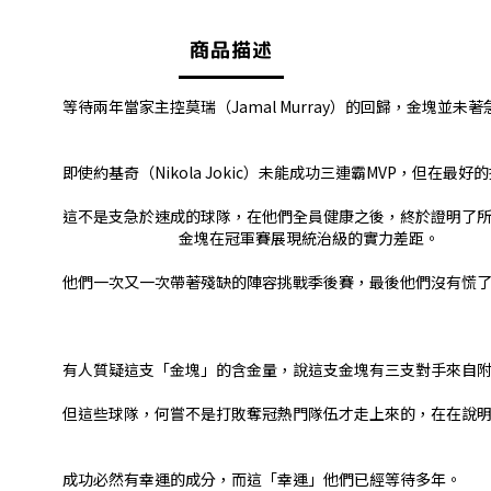
商品描述
等待兩年當家主控莫瑞（Jamal Murray）的回歸，金塊並
⠀⠀⠀⠀⠀
⠀⠀⠀⠀⠀
即使約基奇（Nikola Jokic）未能成功三連霸MVP，但
這不是支急於速成的球隊，在他們全員健康之後，終於證明了
⠀⠀⠀⠀⠀ ⠀⠀⠀⠀⠀ 金塊在冠軍賽展現統治級的實力差距。
他們一次又一次帶著殘缺的陣容挑戰季後賽，最後他們沒有慌
⠀⠀⠀⠀⠀
⠀⠀⠀⠀⠀
有人質疑這支「金塊」的含金量，說這支金塊有三支對手來自
但這些球隊，何嘗不是打敗奪冠熱門隊伍才走上來的，在在說
成功必然有幸運的成分，而這「幸運」他們已經等待多年。