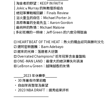
⎮ 淘金者的野望：KEEP IN FAITH
⎮ Jokic 𝐱 Murray 的無敵擋拆組合
⎮ 總冠軍賽戰報回顧：Finals Review
⎮ 浴火重生的自信：Michael Porter Jr.
⎮ 高原專屬的全能先生：Aaron Gordon
⎮ 最純粹的熱情：Michael Malone
⌊ 多彩斑斕的一條線：Jeff Green 的六度分隔理論
⚀ HEARTBEAT OF THE HEAT：熱火的鐵血認同與勝利文化
⚁ 邁阿密新圖騰：Bam Adebayo
⚂ 遲來的光輝：落選者大逆襲
⚃ Overrated Champions? 近年冠軍含金量盤點
⚄ ONE-MAN LAND：最偉大的總決賽失利表演
⚅ LeBron 𝐱 Green：越陳越香的友情
⎯⎯⎯⎯⎯2023 年休賽季⎯⎯⎯⎯⎯⎯
• 30 隊暑假作業前瞻
• 自由球員整理及展望
• 2023 NBA DRAFT：選秀結果評析
⎯⎯⎯⎯⎯⎯⎯⎯⎯⎯⎯⎯⎯⎯⎯⎯⎯⎯