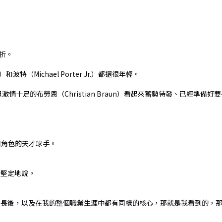
折。
特（Michael Porter Jr.）都還很年輕。
但激情十足的布勞恩（Christian Braun）看起來蓄勢待發、已經準備
自角色的天才球手。
瑞堅定地說。
增長後，以及在我的整個職業生涯中都有同樣的核心，那就是我看到的，