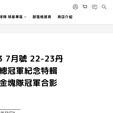
 球隊 球星專區
部落格首頁
商店介紹
23 7月號 22-23丹
 總冠軍紀念特輯
 金塊隊冠軍合影
𝐑𝐘⎯⎯⎯⎯⎯⎯⎯⎯⎯⎯⎯
N FAITH