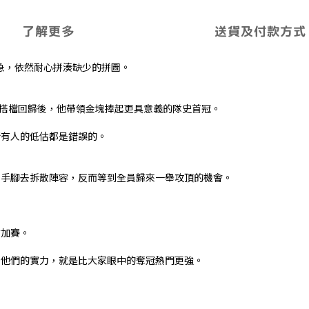
了解更多
送貨及付款方式
未著急，依然耐心拼湊缺少的拼圖。
在最好的搭檔回歸後，他帶領金塊捧起更具意義的隊史首冠。
所有人的低估都是錯誤的。
了手腳去拆散陣容，反而等到全員歸來一舉攻頂的機會。
附加賽。
明他們的實力，就是比大家眼中的奪冠熱門更強。