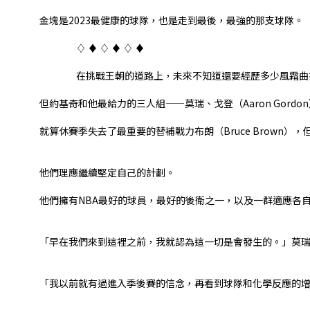
金塊是2023最健康的球隊，也是走到最後，最強的那支球隊。
⠀⠀⠀⠀⠀
⠀⠀⠀⠀⠀ ♢ ♦ ♢ ♦ ♢ ♦
⠀⠀⠀⠀⠀
⠀⠀⠀⠀⠀ 在挑戰王朝的道路上，未來不知道還要經歷多少風霜曲
但約基奇和他最給力的三人組——莫瑞、戈登（Aaron Gordon）和波
就算休賽季失去了最重要的替補戰力布朗（Bruce Brown），
他們理應繼續堅定自己的計劃。
他們擁有NBA最好的球員，最好的後衛之一，以及一群適應各
⠀⠀⠀⠀⠀
⠀⠀⠀⠀⠀
「早在我們來到這裡之前，我就認為這一切是會發生的。」莫
⠀⠀⠀⠀⠀
⠀⠀⠀⠀⠀
「我以前就有過進入季後賽的信念，再看到球隊和化學反應的
⠀⠀⠀⠀⠀