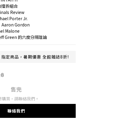
 的無敵擋拆組合
ls Review
 Porter Jr.
ron Gordon
l Malone
ff Green 的六度分隔理論
指定商品，暑期優惠 全館雜誌8折!
18
售完
想購買，請聯絡我們。
聯絡我們