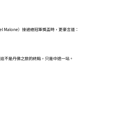
l Malone）接過總冠軍獎盃時，更豪言道：
堅持說這不是丹佛之旅的終點，只是中途一站。