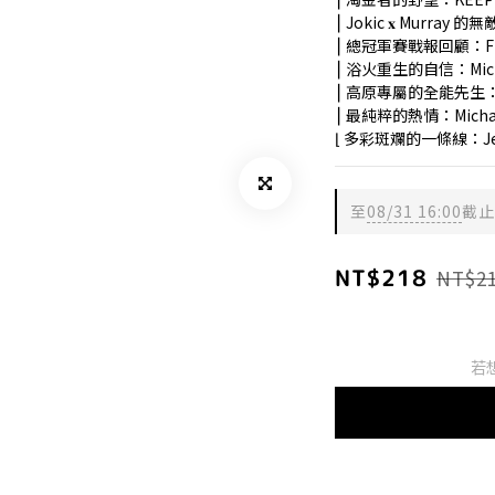
⎮ Jokic 𝐱 Murray
⎮ 總冠軍賽戰報回顧：Fina
⎮ 浴火重生的自信：Michael
⎮ 高原專屬的全能先生：Aa
⎮ 最純粹的熱情：Michae
⌊ 多彩斑斕的一條線：Je
至
08/31 16:00
截止
NT$218
NT$2
若