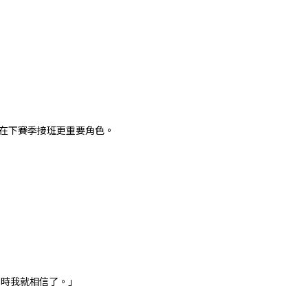
好要在下賽季接班更重要角色。
那時我就相信了。」