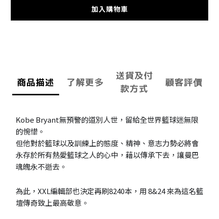
加入購物車
送貨及付
商品描述
了解更多
顧客評價
款方式
Kobe Bryant無預警的道別人世，留給全世界籃球迷無限
的惋惜。
但他對於籃球以及訓練上的態度、精神、意志力勢必將會
永存於所有熱愛籃球之人的心中，藉以傳承下去，讓曼巴
魂魄永不逝去。
為此，XXL編輯部也決定再刷8240本，用 8&24 來為這名籃
壇傳奇致上最高敬意。