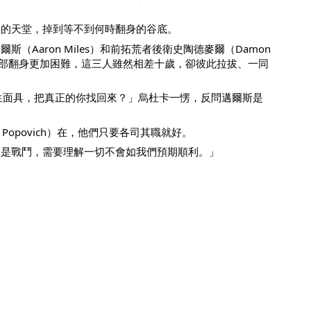
座的天堂，掉到等不到何時翻身的谷底。
ron Miles）和前拓荒者後衛史陶德麥爾（Damon 
西北部翻身更加困難，這三人雖然相差十歲，卻彼此拉拔、一同
生面具，把真正的你找回來？」烏杜卡一愣，反問邁爾斯是
opovich）在，他們只要各司其職就好。
的是戰鬥，需要理解一切不會如我們預期順利。」