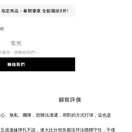
指定商品，暑期優惠 全館雜誌8折!
98
售完
想購買，請聯絡我們。
聯絡我們
顧客評價
：耐心、無私、團隊，想辦法溝通，用對的方式打球，這也是
在五成邊緣掙扎不說，連大比分領先都沒拜法穩穩守住，不僅