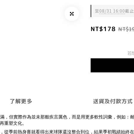
至
08/31 16:00
截止
NT$178
NT$1
若
了解更多
送貨及付款方式
說得很滿，但實際作為並未那般疾言厲色，而是用更多軟性詞彙，例如
再重塑文化。
，從季前熱身賽就看得出來球隊還沒整合到位，結果季初戰績始終