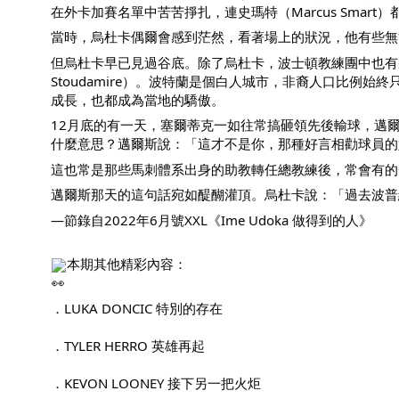
在外卡加賽名單中苦苦掙扎，連史瑪特（Marcus Sma
當時，烏杜卡偶爾會感到茫然，看著場上的狀況，他有些無
但烏杜卡早已見過谷底。除了烏杜卡，波士頓教練團中也有幾人
Stoudamire）。波特蘭是個白人城市，非裔人口比
成長，也都成為當地的驕傲。
12月底的有一天，塞爾蒂克一如往常搞砸領先後輸球，邁
什麼意思？邁爾斯說：「這才不是你，那種好言相勸球員的
這也常是那些馬刺體系出身的助教轉任總教練後，常會有的一個
邁爾斯那天的這句話宛如醍醐灌頂。烏杜卡說：「過去波普
—節錄自2022年6月號XXL《Ime Udoka 做得到的人》
本期其他精彩內容：
．LUKA DONCIC 特別的存在
．TYLER HERRO 英雄再起
．KEVON LOONEY 接下另一把火炬