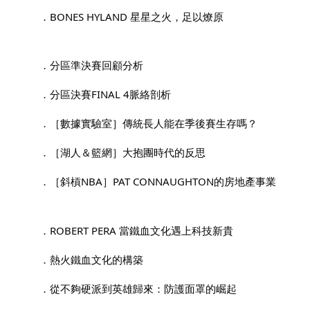
．BONES HYLAND 星星之火，足以燎原
．分區準決賽回顧分析
．分區決賽FINAL 4脈絡剖析
．［數據實驗室］傳統長人能在季後賽生存嗎？
．［湖人＆籃網］大抱團時代的反思
．［斜槓NBA］PAT CONNAUGHTON的房地產事業
．ROBERT PERA 當鐵血文化遇上科技新貴
．熱火鐵血文化的構築
．從不夠硬派到英雄歸來：防護面罩的崛起