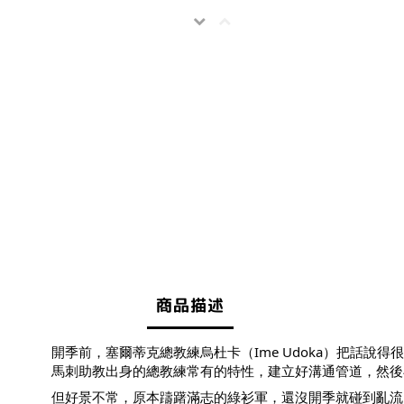
商品描述
開季前，塞爾蒂克總教練烏杜卡（Ime Udoka）把話
馬刺助教出身的總教練常有的特性，建立好溝通管道，然後
但好景不常，原本躊躇滿志的綠衫軍，還沒開季就碰到亂流