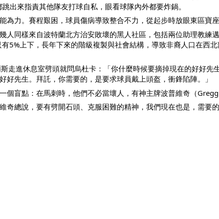
rt）都跳出來指責其他隊友打球自私，眼看球隊內外都要炸鍋。
能為力。賽程艱困，球員傷病導致整合不力，從起步時放眼東區寶
同樣來自波特蘭北方治安敗壞的黑人社區，包括兩位助理教練邁爾斯（Aa
例始終只有5%上下，長年下來的階級複製與社會結構，導致非裔人口在
爾斯走進休息室劈頭就問烏杜卡：「你什麼時候要摘掉現在的好好先
好好先生。拜託，你需要的，是要求球員戴上頭盔，衝鋒陷陣。」
盲點：在馬刺時，他們不必當壞人，有神主牌波普維奇（Gregg P
維奇總說，要有劈開石頭、克服困難的精神，我們現在也是，需要