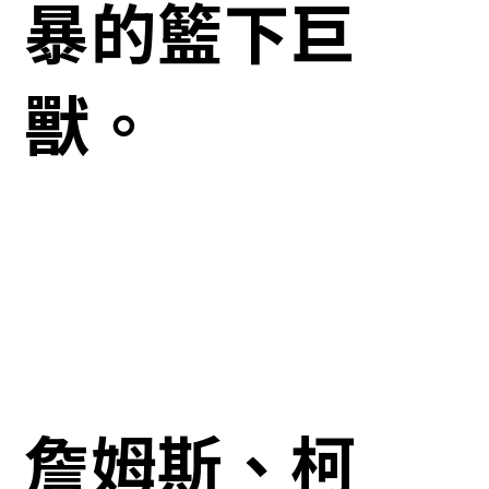
暴的籃下巨
獸。
詹姆斯、柯