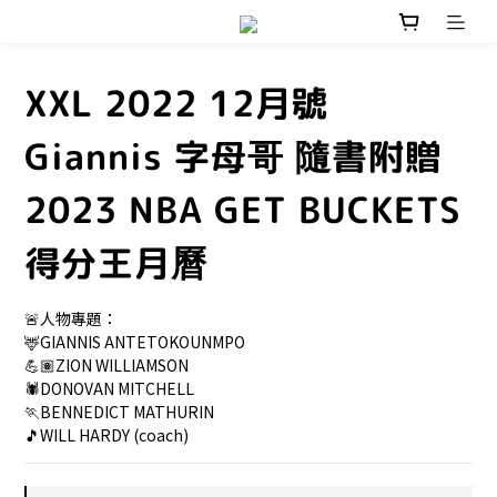
XXL 2022 12月號
Giannis 字母哥 隨書附贈
2023 NBA GET BUCKETS
得分王月曆
🚨人物專題：
🦌GIANNIS ANTETOKOUNMPO
💪🏽ZION WILLIAMSON
🕷️DONOVAN MITCHELL
🏃BENNEDICT MATHURIN
🎵WILL HARDY (coach)