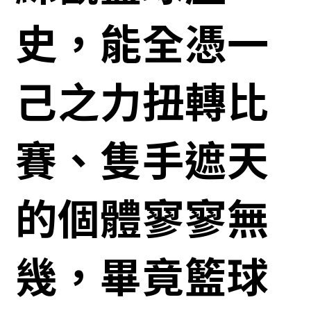
史，能全憑一
己之力扭轉比
賽、隻手遮天
的個體寥寥無
幾，畢竟籃球