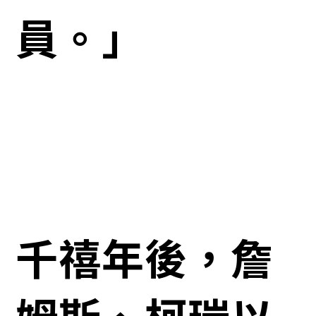
員。」
千禧年後，詹
姆斯、柯瑞以