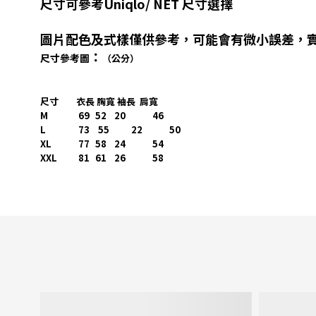
尺寸可參考Uniqlo/ NET 尺寸選擇
圖片配色及式樣僅供參考，可能會有微小誤差，
：
尺寸參考圖
（公分）
尺寸
衣長 胸寬 袖長 肩寬
M
69
52
20
46
L
73 55
22
50
XL
77
58
24
54
XXL 81
61
26
58