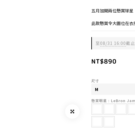
五月加開兩位懸賞球星
此款懸賞令大圖位在衣服
至
08/31 16:00
截止
NT$890
尺寸
懸賞明星
: LeBron Ja