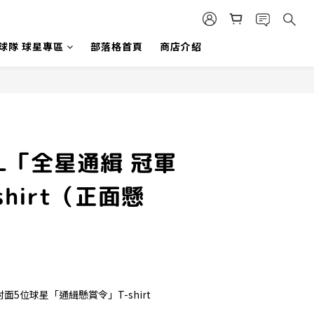
 球隊 球星專區
部落格首頁
商店介紹
XXL「全星通緝 冠軍
shirt（正面懸
誌封面5位球星「通緝懸賞令」T-shirt