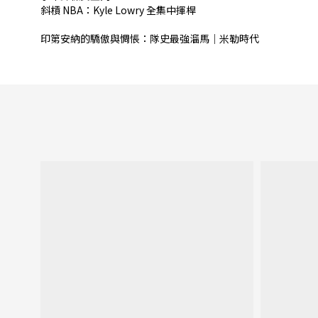
斜槓 NBA：Kyle Lowry 全集中揮桿
⠀⠀⠀⠀⠀
印第安納的驕傲與惆悵：隊史最強溜馬｜米勒時代