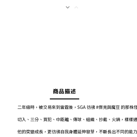
商品描述
二年級時，被交易來到雷霆後，SGA 彷彿 #傑克與魔豆 的
切入、三分、買犯、中距離、傳球、組織、抄截、火鍋，樣樣通
他的突變成長，更彷彿自我身體延伸發芽，不斷長出不同的能