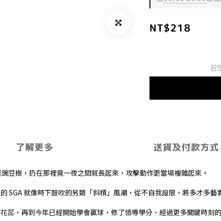
NT$218
若
了解更多
送貨及付款方式
那株怪豌豆樹，扔在那裡竟一夜之間就長起來，攻擊動作更當場複雜起來。
的 SGA 就像時下鼓吹的另類「斜槓」風潮，從不自我設限，將多才多藝
力花蕊，再到今年已經開始學會贏球，修了領導學分、經過更多關鍵時刻