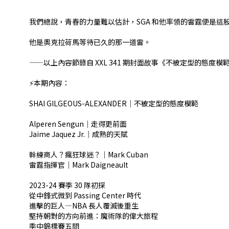
⠀⠀⠀⠀⠀
⠀⠀⠀⠀⠀
我們總說，青春的力量難以估計，SGA 和他率領的雷霆便是這
他是奧克拉荷馬等待已久的那一道雷。
——以上內容節錄自 XXL 341 期封面故事《不被定型的態度模範：SHA
⚡️本期內容：
SHAI GILGEOUS-ALEXANDER｜不被定型的態度模範
Alperen Sengun｜走得更前面
Jaime Jaquez Jr.｜成熟的天賦
幹練商人？瘋狂球迷？｜Mark Cuban
雷霆指揮官｜Mark Daigneault
⠀⠀⠀⠀⠀
2023-24 賽季 30 隊初探
從中鋒式微到 Passing Center 時代
進擊的巨人—NBA 長人覆滅後重生
堅持朝對的方向前進：魔術隊的偉大旅程
季中錦標賽五問