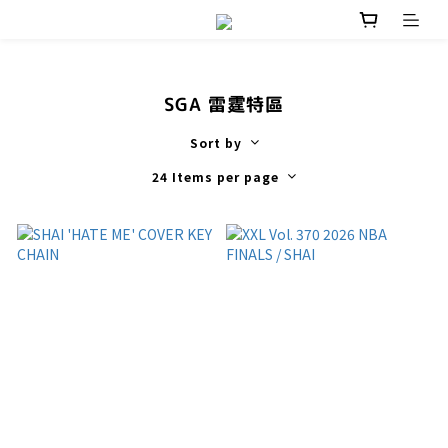
SGA 雷霆特區
Sort by
24 Items per page