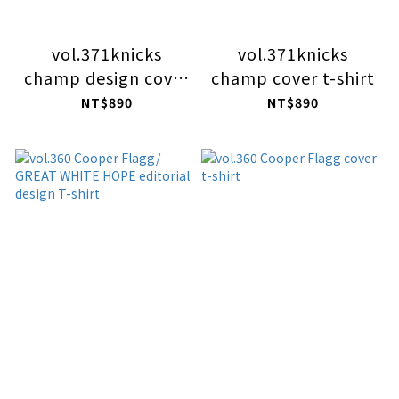
vol.371knicks
vol.371knicks
champ design cover
champ cover t-shirt
t-shirt
NT$890
NT$890