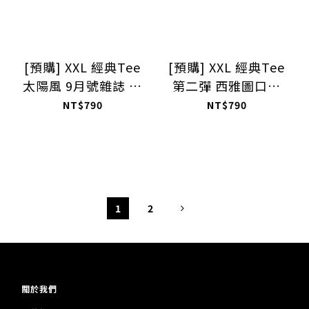
[預購] XXL 經典Tee
[預購] XXL 經典Tee
太陽風 9月號雜誌 限
第二彈 西雅圖口袋
量組合包 [預購]
Tee + 8月號復古專題
NT$790
NT$790
雜誌 限量組合包
1
2
關於我們