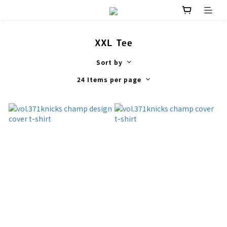
XXL Tee
Sort by
24 Items per page