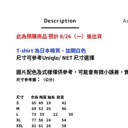
Description
A
此為預購商品 預計 8/26（一）後出貨
T-shirt 為日本棉質、加開白色
尺寸可參考Uniqlo/ NET 尺寸選擇
圖片配色及式樣僅供參考，可能會有微小誤差，
：
尺寸參考圖
（公分）
尺寸
衣長 胸寬 袖長 肩寬
S
65
49
19
42
M
69
52
20
46
L
73 55
22
50
XL
77
58
24
54
XXL 81
61
26
58