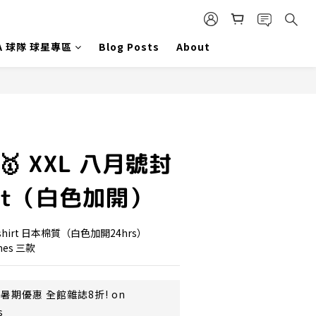
A 球隊 球星專區
Blog Posts
About
🥇 XXL 八月號封
irt（白色加開）
shirt 日本棉質（白色加開24hrs）
mes 三款
暑期優惠 全館雜誌8折! on
s