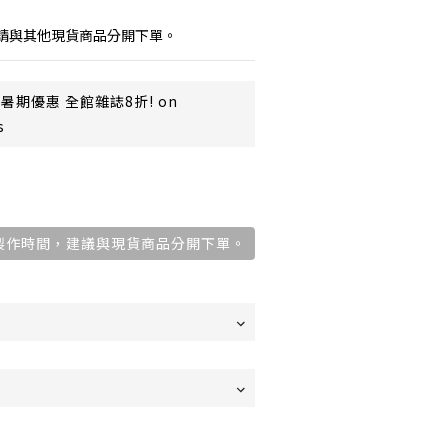
請與其他現貨商品分開下單。
暑期優惠 全館雜誌8折! on
s
需2週製作時間，建議與現貨商品分開下單。