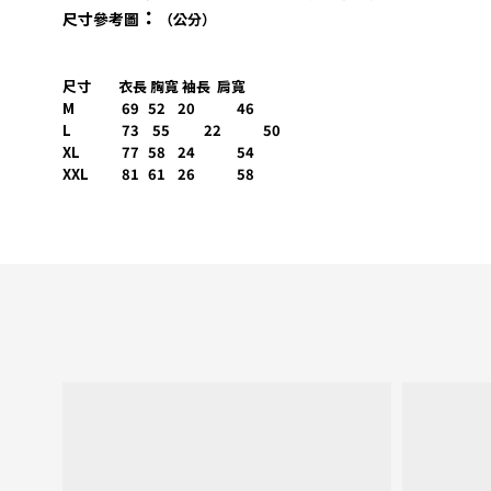
：
尺寸參考圖
（公分）
尺寸
衣長 胸寬 袖長 肩寬
M
69
52
20
46
L
73 55
22
50
XL
77
58
24
54
XXL 81
61
26
58