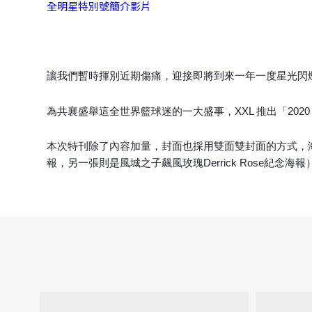
全明星特別號簡介影片
讓我們暫時揮別近期傷痛，迎接即將到來一年一度星光閃
為共襄盛舉這全世界籃球迷的一大盛事，XXL 推出「2020
本次特刊除了內容加量，封面也採用雙面雙封面的方式，海報也加
報，另一張則是風城之子飆風玫瑰Derrick Rose紀念海報