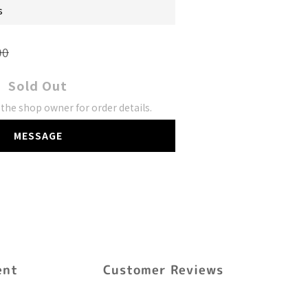
s
00
Sold Out
he shop owner for order details.
MESSAGE
ent
Customer Reviews