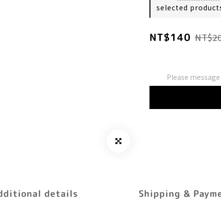
selected product
NT$140
NT$2
Please message t
dditional details
Shipping & Paym