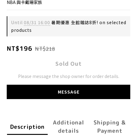
NBA 與卡戴珊家族
Until
08/31 16:00
暑期優惠 全館雜誌8折! on selected
products
NT$196
NT$218
Sold Out
Please message the shop owner for order details.
MESSAGE
Additional
Shipping &
Description
details
Payment