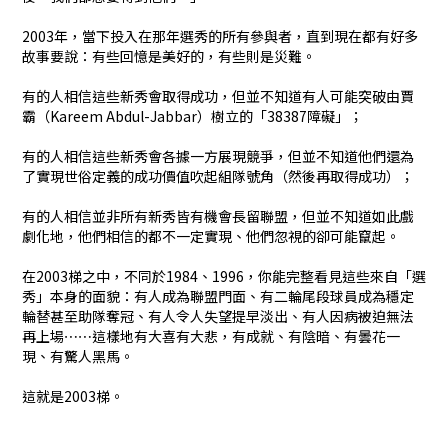
2003年，當下投入在那年選秀的所有參與者，直到現在都有好多
故事要說：有些回憶是美好的，有些則是災難。
有的人相信這些新秀會取得成功，但並不知道有人可能突破由賈
霸（Kareem Abdul-Jabbar）樹立的「38387障礙」；
有的人相信這些新秀會各據一方展現競爭，但並不知道他們還為
了實現世俗定義的成功價值吹起組隊號角（然後再取得成功）；
有的人相信並非所有新秀皆有機會長留聯盟，但並不知道如此戲
劇化地，他們相信的都不一定實現、他們忽視的卻可能竄起。
在2003梯之中，不同於1984、1996，你能完整看見這些來自「選
秀」本身的面貌：有人成為聯盟門面、有二輪尾段球員成為穩定
輪替甚至助隊奪冠、有人令人失望提早淡出、有人因病被迫無法
再上場⋯⋯這樣地有大喜有大悲，有成就、有陰暗、有曇花一
現、有驚人黑馬。
這就是2003梯。