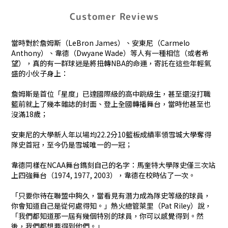
Customer Reviews
當時對於詹姆斯（LeBron James）、安東尼（Carmelo
Anthony）、韋德（Dwyane Wade）等人有一種相信（或者希
望），真的有一群球迷是將扭轉NBA的命運，寄託在這些年輕氣
盛的小伙子身上：
詹姆斯是首位「星度」已達國際級的高中跳級生，甚至還沒打職
籃前就上了幾本雜誌的封面、登上全國轉播舞台，當時他甚至也
沒滿18歲；
安東尼的大學新人年以場均22.2分10籃板成績率領雪城大學奪得
隊史首冠，至今仍是雪城唯一的一冠；
韋德同樣在NCAA舞台鐫刻自己的名字：馬奎特大學隊史僅三次站
上四強舞台（1974, 1977, 2003），韋德在校時佔了一次。
「只要你待在聯盟中夠久，當看見有潛力成為隊史等級的球員，
你會知道自己是從何處得知。」熱火總管萊里（Pat Riley）說，
「我們都知道那一屆有幾個特別的球員，你可以感覺得到。然
後，我們都想要得到他們。」