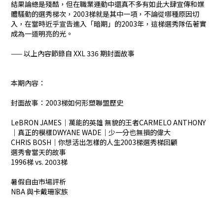
結果論總是殘酷，但在職業運動中還真不多有如此大肆宣傳和媒
體騷動的選秀梯次，2003梯就是其中一項，不論從哪種原因切
入，在當時近乎宣告進入「暗期」的2003年，這梯選秀隊伍著實
成為一道明亮的光。
—— 以上內容節錄自 XXL 336 期封面故事
本期內容：
封面故事：2003梯如何形塑聯盟歷史
LeBRON JAMES｜萬能的英雄 無貌的王者CARMELO ANTHONY
｜真正的模樣DWYANE WADE｜少一分也無損的偉大
CHRIS BOSH｜你想活出怎樣的人生2003梯選秀梯回顧
選秀會當天的故事
1996梯 vs. 2003梯
暑假自由市場評析
NBA 與卡戴珊家族