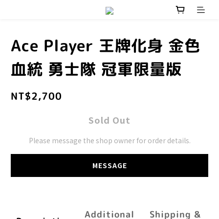
Ace Player 王牌化身 金色
血統 勇士隊 冠軍限量版
NT$2,700
Sold Out
Please message the shop owner for order details.
MESSAGE
Additional
Shipping &