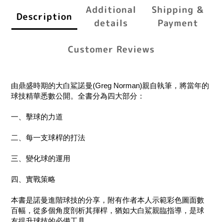
Additional
Shipping &
Description
details
Payment
Customer Reviews
由鼎盛時期的大白鯊諾曼(Greg Norman)親自執筆，將當年的
球技精華悉數公開。全書分為四大部分：
一、擊球的力道
二、每一支球桿的打法
三、變化球的運用
四、實戰策略
本書是諾曼進階球技的分享，附有作者本人示範彩色圖面數
百幅，從多個角度剖析其揮桿，猶如大白鯊親臨指導，是球
友提升球技的必備工具。