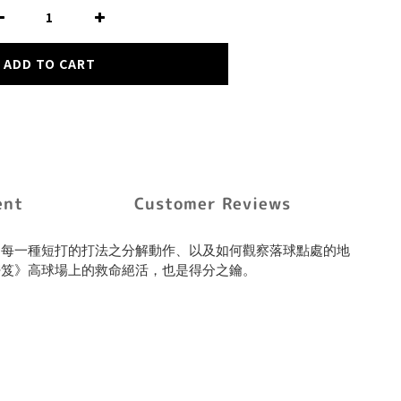
ADD TO CART
ent
Customer Reviews
、每一種短打的打法之分解動作、以及如何觀察落球點處的地
密笈》高球場上的救命絕活，也是得分之鑰。