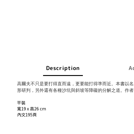
Description
A
高爾夫不只是要打得直而遠，更要能打得準而近。本書以名
形研判，另外還有各種沙坑與斜坡等障礙的分解之道。作者
平裝
寬19 x 高26 cm
內文195頁