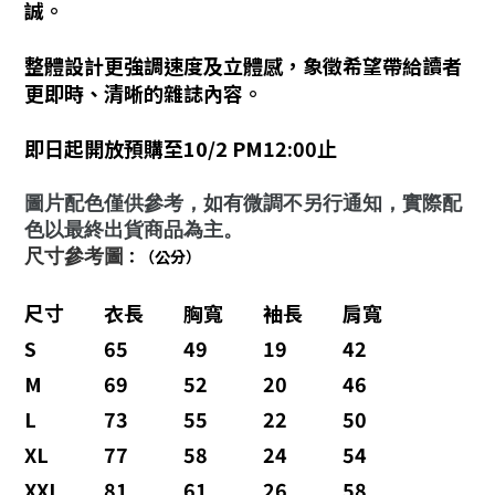
誠。
整體設計更強調速度及立體感，象徵希望帶給讀者
更即時、清晰的雜誌內容。
即日起開放預購至10/2 PM12:00止
圖片配色僅供參考，如有微調不另行通知，實際配
色以最終出貨商品為主。
尺寸參考圖
：（公分）
尺寸
衣長
胸寬
袖長
肩寬
S
65
49
19
42
M
69
52
20
46
L
73
55
22
50
XL
77
58
24
54
XXL
81
61
26
58