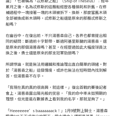
論」，也被稱為「忒修斯之船」（Ship of Theseus）：經年
累月之後，名為忒修斯的這艘船經歷各種損耗和折舊，在修
補過程中一塊接著一塊的木頭被拆下、換新，那麼當舊木頭
全部被換成新木頭時，忒修斯之船還是原來的那艘忒修斯之
船嗎？
在幽谷中，在復出前，不只湯普森自己，各界也都曾提出相
同的疑問：斷過前十字韌帶、斷過阿基里斯腱的湯普森，還
是原來的那個湯普森嗎？甚至，在經歷過如此大幅度球員汰
換之後，勇士還是原來的那支冠軍勁旅嗎？
所謂悖論，就是無法用邏輯和推論理出直白簡單的頭緒。對
於「湯普森之船」這個情境，或許也無法在短時間內找到解
答，但湯普森不在乎。
「我現在真的真的很高興，就這樣，」復出首戰的賽後記者
會上，湯普森露出陽光般的笑容，「我的命中率未如預期的
理想，但光是能在數據表上看到我的名字，那就足夠了。」
「Heeeeeee’s baaaaaaack！」1月9號對上騎士，湯普森