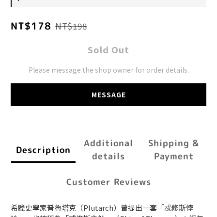
NT$178
NT$198
Sold Out
Please message the shop owner for order details.
MESSAGE
Additional
Shipping &
Description
details
Payment
Customer Reviews
希臘史學家普魯塔克（Plutarch）曾提出一套「忒修斯悖