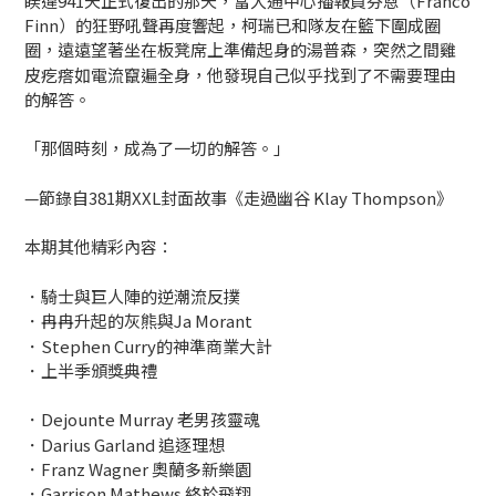
睽違941天正式復出的那天，當大通中心播報員芬恩（Franco 
Finn）的狂野吼聲再度響起，柯瑞已和隊友在籃下圍成圈
圈，遠遠望著坐在板凳席上準備起身的湯普森，突然之間雞
皮疙瘩如電流竄遍全身，他發現自己似乎找到了不需要理由
的解答。
「那個時刻，成為了一切的解答。」
—節錄自381期XXL封面故事《走過幽谷 Klay Thompson》
本期其他精彩內容：
．騎士與巨人陣的逆潮流反撲
．冉冉升起的灰熊與Ja Morant
．Stephen Curry的神準商業大計
．上半季頒獎典禮
．Dejounte Murray 老男孩靈魂
．Darius Garland 追逐理想
．Franz Wagner 奧蘭多新樂園
．Garrison Mathews 終於飛翔