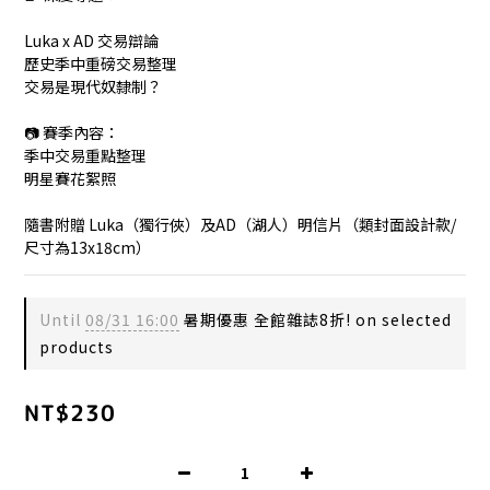
Luka x AD 交易辯論
歷史季中重磅交易整理
交易是現代奴隸制？
📷 賽季內容：
季中交易重點整理
明星賽花絮照
隨書附贈 Luka（獨行俠）及AD（湖人）明信片（類封面設計款/
尺寸為13x18cm）
Until
08/31 16:00
暑期優惠 全館雜誌8折! on selected
products
NT$230