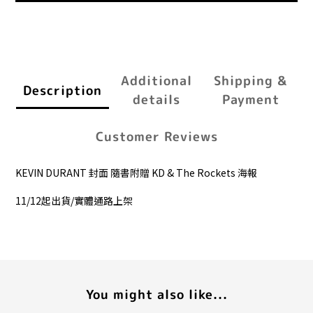
Additional
Shipping &
Description
details
Payment
Customer Reviews
KEVIN DURANT 封面 隨書附贈 KD & The Rockets 海報
11/12起出貨/實體通路上架
You might also like...