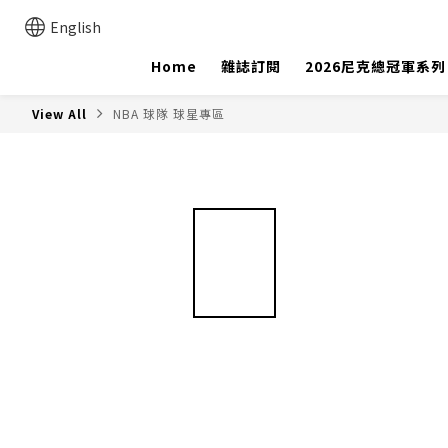
English
Home
雜誌訂閱
2026尼克總冠軍系列
View All
NBA 球隊 球星專區