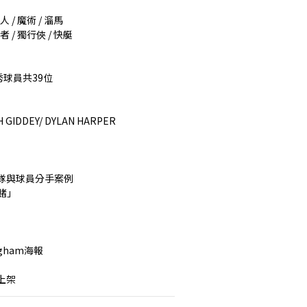
人 / 魔術 / 溜馬
荒者 / 獨行俠 / 快艇
秀球員共39位
H GIDDEY/ DYLAN HARPER
隊與球員分手案例
賭」
ngham海報
路上架