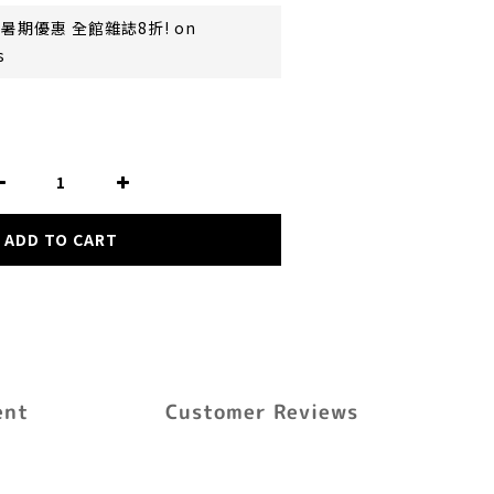
暑期優惠 全館雜誌8折! on
s
ADD TO CART
ent
Customer Reviews