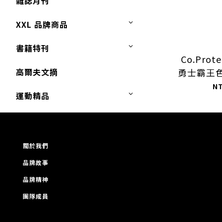
雜誌月刊
XXL 品牌商品
書籍特刊
Co.Prot
高爾夫文摘
勇士霸王色
鑽石 雙限
N
運動精品
關於我們
品牌故事
品牌精神
團隊成員