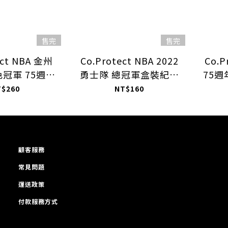
售完
售完
ect NBA 金州
Co.Protect NBA 2022
Co.P
冠軍 75週年
勇士隊 總冠軍盒裝紀念
75
量組合 5+3入
版 3+3入
T$260
NT$160
顧客服務
常見問題
運送政策
付款服務方式