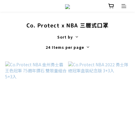
Co. Protect x NBA 三層式口罩
Sort by
24 Items per page