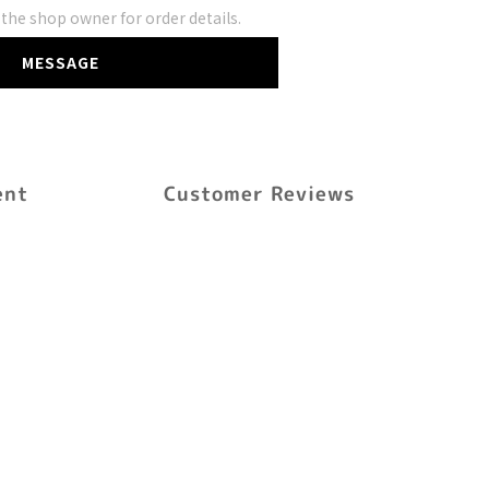
he shop owner for order details.
MESSAGE
ent
Customer Reviews