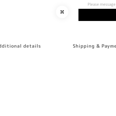
Please message t
dditional details
Shipping & Paym