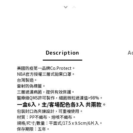
Description
A
美國防疫第一品牌Co.Protect。
NBA官方授權三層式拋棄口罩。
台灣製造。
雷射防偽標籤。
三層過濾病菌，提供有效保護。
醫療級QMS許可製作，細菌微粒過濾值>98%。
一盒6入，主/客場配色各3入 共兩款。
包裝封口為夾鍊設計，可重複使用。
材質：PP不織布、熔噴不織布。
規格/尺寸/數量：平面式/17.5 x 9.5cm/6片入。
保存期限：五年。